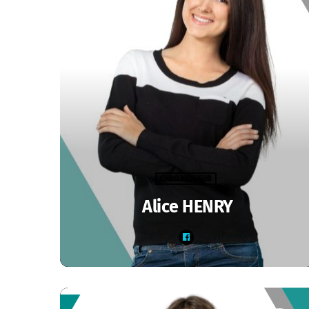
CHRONIQUEUR
Alice HENRY
Retrouvez Alice tous les jours sur Saône Radio à
8h10 - 12h10 - 16h10 - 20h10 pour votre soirée
canap et tous les mercredis à 9h30 - 13h30 -