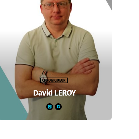
CHRONIQUEUR
David LEROY
C'est LE spécialiste du sport de l'équipe !
Passionnée d'abord de foot et des équipes de la
région, David LEROY vous fait vivre le sport