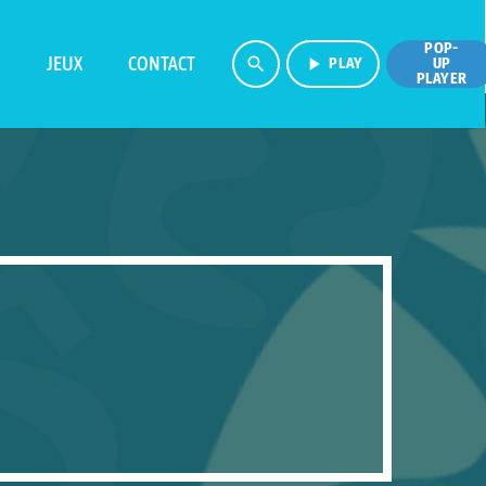
POP-
I
JEUX
CONTACT
search
play_arrow
PLAY
UP
PLAYER