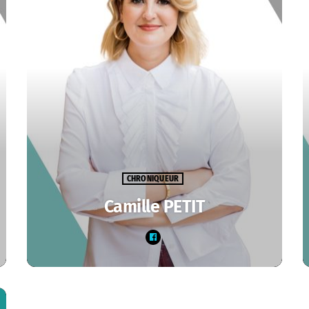
CHRONIQUEUR
Camille PETIT
Découvrez ce que les astres vous réservent en
Haute-Saône chaque jour en écoutant
l'horoscope de Camille à 6h50, 7h50 et 8h50.