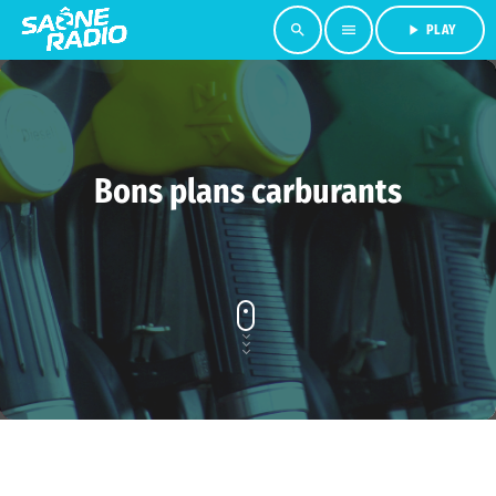
search
menu
play_arrow
PLAY
Bons plans carburants