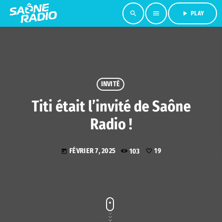
search
menu
play_arrow
PLAY
INVITÉ
Titi était l’invité de Saône
Radio !
FÉVRIER 7, 2025
103
19
today