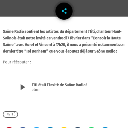
share
email
19
Saône Radio soutient les artistes du département ! Titi, chanteur Haut-
Saônois était notre invité ce vendredi 7 février dans “Bonsoir la Haute-
Saône” avec Aurel et Vincent à 17h20, il nous a présenté notamment son
dernier titre “Toi Bonheur” que vous écoutez déjà sur Saône Radio !
Pour réécouter :
play_arrow
Titi était l’invité de Saône Radio !
admin
INVITÉ