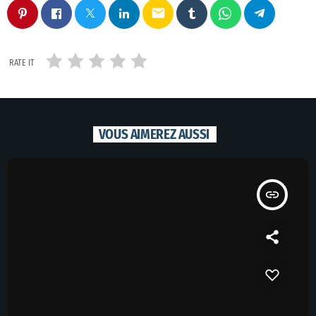
email
RATE IT
VOUS AIMEREZ AUSSI
insert_link