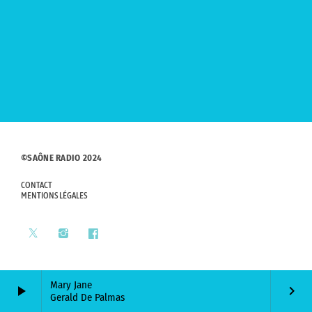
©SAÔNE RADIO 2024
CONTACT
MENTIONS LÉGALES
Mary Jane
play_arrow
keyboard_arrow_right
Gerald De Palmas