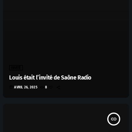
INVITÉ
Louis était l’invité de Saône Radio
today
AVRIL 26, 2025
8
insert_link